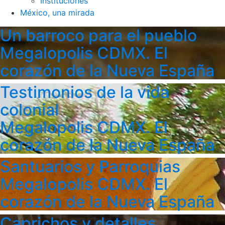
Instituciones
México, una mirada
Un barroco para el pueblo
Megalopolis CDMX. El
corazón de la Nueva España
Testimonios de la vida
colonial
Megalopolis CDMX. El
corazón de la Nueva España
Santuarios y Parroquias
Megalopolis CDMX. El
corazón de la Nueva España
Caprichos y detalles