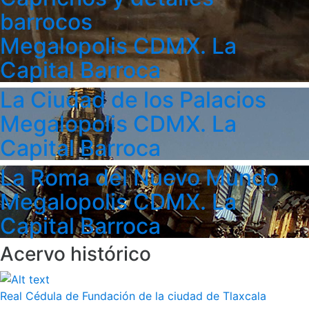
barrocos
Megalopolis CDMX. La
Capital Barroca
La Ciudad de los Palacios
Megalopolis CDMX. La
Capital Barroca
La Roma del Nuevo Mundo
Megalopolis CDMX. La
Capital Barroca
Acervo histórico
Real Cédula de Fundación de la ciudad de Tlaxcala