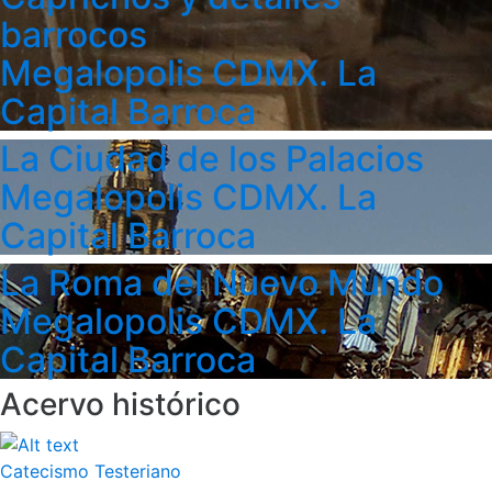
barrocos
Megalopolis CDMX. La
Capital Barroca
La Ciudad de los Palacios
Megalopolis CDMX. La
Capital Barroca
La Roma del Nuevo Mundo
Megalopolis CDMX. La
Capital Barroca
Acervo histórico
Catecismo Testeriano