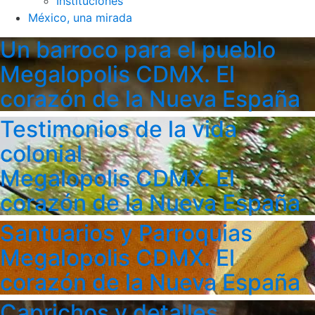
Instituciones
México, una mirada
Un barroco para el pueblo
Megalopolis CDMX. El
corazón de la Nueva España
Testimonios de la vida
colonial
Megalopolis CDMX. El
corazón de la Nueva España
Santuarios y Parroquias
Megalopolis CDMX. El
corazón de la Nueva España
Caprichos y detalles