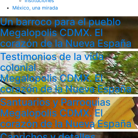
Instituciones
México, una mirada
Un barroco para el pueblo
Megalopolis CDMX. El
corazón de la Nueva España
Testimonios de la vida
colonial
Megalopolis CDMX. El
corazón de la Nueva España
Santuarios y Parroquias
Megalopolis CDMX. El
corazón de la Nueva España
Caprichos y detalles