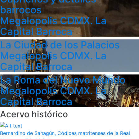
barrocos
Megalopolis CDMX. La
Capital Barroca
La Ciudad de los Palacios
Megalopolis CDMX. La
Capital Barroca
La Roma del Nuevo Mundo
Megalopolis CDMX. La
Capital Barroca
Acervo histórico
Bernardino de Sahagún, Códices matritenses de la Real