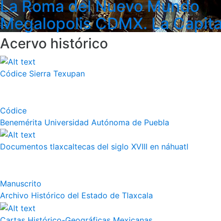
La Roma del Nuevo Mundo
Megalopolis CDMX. La Capita
Acervo histórico
Códice Sierra Texupan
Códice
Benemérita Universidad Autónoma de Puebla
Documentos tlaxcaltecas del siglo XVIII en náhuatl
Manuscrito
Archivo Histórico del Estado de Tlaxcala
Cartas Histórico-Geográficas Mexicanas.