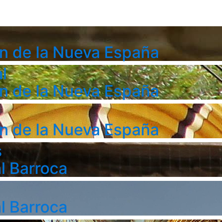
n de la Nueva España
l
n de la Nueva España
n de la Nueva España
s
l Barroca
l Barroca