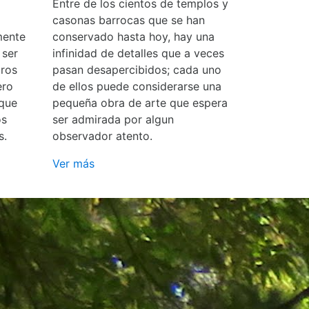
Entre de los cientos de templos y
casonas barrocas que se han
mente
conservado hasta hoy, hay una
 ser
infinidad de detalles que a veces
ros
pasan desapercibidos; cada uno
ero
de ellos puede considerarse una
 que
pequeña obra de arte que espera
os
ser admirada por algun
s.
observador atento.
Ver más