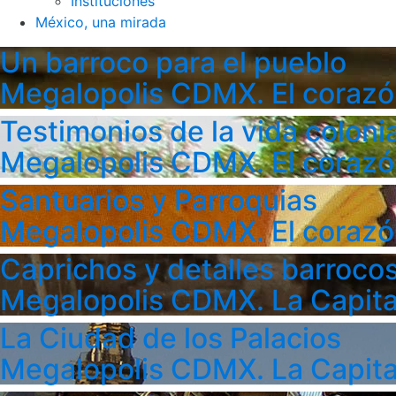
Instituciones
México, una mirada
Un barroco para el pueblo
Megalopolis CDMX. El corazó
Testimonios de la vida colonia
Megalopolis CDMX. El corazó
Santuarios y Parroquias
Megalopolis CDMX. El corazó
Caprichos y detalles barroco
Megalopolis CDMX. La Capita
La Ciudad de los Palacios
Megalopolis CDMX. La Capita