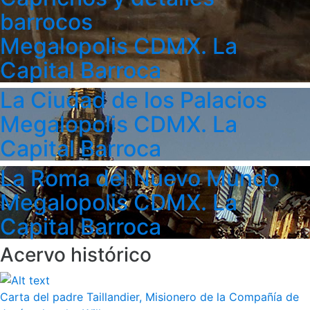
barrocos
Megalopolis CDMX. La
Capital Barroca
La Ciudad de los Palacios
Megalopolis CDMX. La
Capital Barroca
La Roma del Nuevo Mundo
Megalopolis CDMX. La
Capital Barroca
Acervo histórico
Carta del padre Taillandier, Misionero de la Compañía de