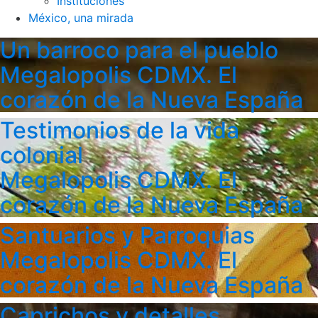
Instituciones
México, una mirada
Un barroco para el pueblo
Megalopolis CDMX. El
corazón de la Nueva España
Testimonios de la vida
colonial
Megalopolis CDMX. El
corazón de la Nueva España
Santuarios y Parroquias
Megalopolis CDMX. El
corazón de la Nueva España
Caprichos y detalles