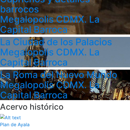
barrocos
Megalopolis CDMX. La
Capital Barroca
La Ciudad de los Palacios
Megalopolis CDMX. La
Capital Barroca
La Roma del Nuevo Mundo
Megalopolis CDMX. La
Capital Barroca
Acervo histórico
Plan de Ayala