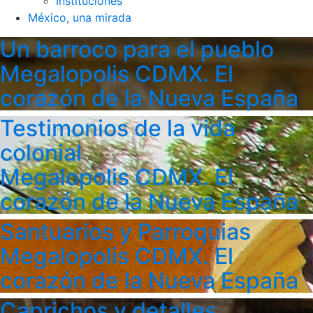
Instituciones
México, una mirada
Un barroco para el pueblo
Megalopolis CDMX. El
corazón de la Nueva España
Testimonios de la vida
colonial
Megalopolis CDMX. El
corazón de la Nueva España
Santuarios y Parroquias
Megalopolis CDMX. El
corazón de la Nueva España
Caprichos y detalles