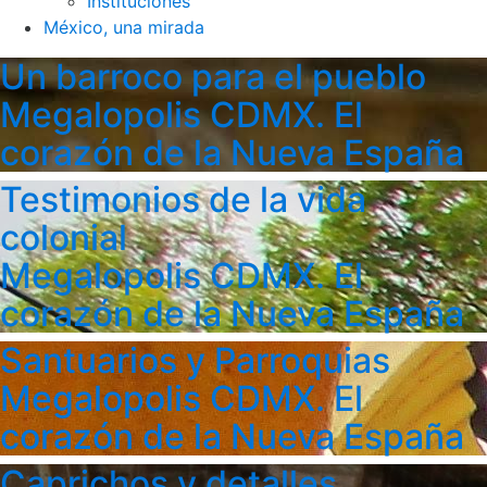
Instituciones
México, una mirada
Un barroco para el pueblo
Megalopolis CDMX. El
corazón de la Nueva España
Testimonios de la vida
colonial
Megalopolis CDMX. El
corazón de la Nueva España
Santuarios y Parroquias
Megalopolis CDMX. El
corazón de la Nueva España
Caprichos y detalles