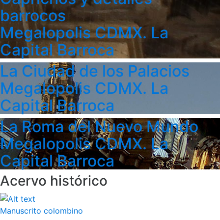
barrocos
Megalopolis CDMX. La
Capital Barroca
La Ciudad de los Palacios
Megalopolis CDMX. La
Capital Barroca
La Roma del Nuevo Mundo
Megalopolis CDMX. La
Capital Barroca
Acervo histórico
Manuscrito colombino