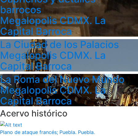
barrocos
Megalopolis CDMX. La
Capital Barroca
La Ciudad de los Palacios
Megalopolis CDMX. La
Capital Barroca
La Roma del Nuevo Mundo
Megalopolis CDMX. La
Capital Barroca
Acervo histórico
Plano de ataque francés; Puebla. Puebla.