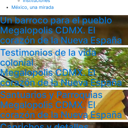
Instituciones
México, una mirada
Un barroco para el pueblo
Megalopolis CDMX. El
corazón de la Nueva España
Testimonios de la vida
colonial
Megalopolis CDMX. El
corazón de la Nueva España
Santuarios y Parroquias
Megalopolis CDMX. El
corazón de la Nueva España
Caprichos y detalles