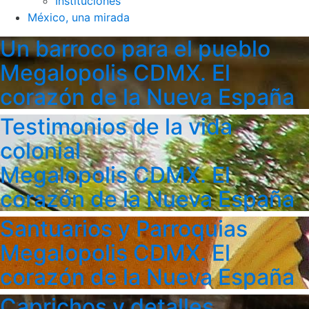
Instituciones
México, una mirada
Un barroco para el pueblo
Megalopolis CDMX. El
corazón de la Nueva España
Testimonios de la vida
colonial
Megalopolis CDMX. El
corazón de la Nueva España
Santuarios y Parroquias
Megalopolis CDMX. El
corazón de la Nueva España
Caprichos y detalles