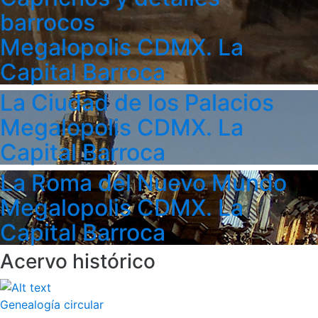
barrocos
Megalopolis CDMX. La
Capital Barroca
La Ciudad de los Palacios
Megalopolis CDMX. La
Capital Barroca
La Roma del Nuevo Mundo
Megalopolis CDMX. La
Capital Barroca
Acervo histórico
Genealogía circular