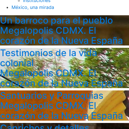
Instituciones
México, una mirada
Un barroco para el pueblo
Megalopolis CDMX. El
corazón de la Nueva España
Testimonios de la vida
colonial
Megalopolis CDMX. El
corazón de la Nueva España
Santuarios y Parroquias
Megalopolis CDMX. El
corazón de la Nueva España
Caprichos y detalles