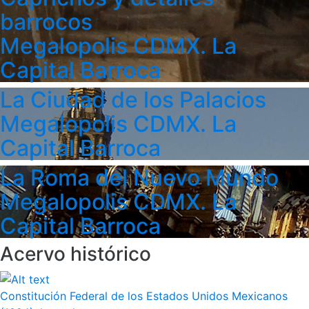
barrocos
Megalopolis CDMX. La
Capital Barroca
La Ciudad de los Palacios
Megalopolis CDMX. La
Capital Barroca
La Roma del Nuevo Mundo
Megalopolis CDMX. La
Capital Barroca
Acervo histórico
Constitución Federal de los Estados Unidos Mexicanos