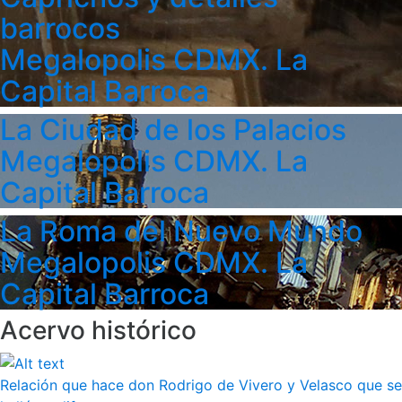
barrocos
Megalopolis CDMX. La
Capital Barroca
La Ciudad de los Palacios
Megalopolis CDMX. La
Capital Barroca
La Roma del Nuevo Mundo
Megalopolis CDMX. La
Capital Barroca
Acervo histórico
Relación que hace don Rodrigo de Vivero y Velasco que se