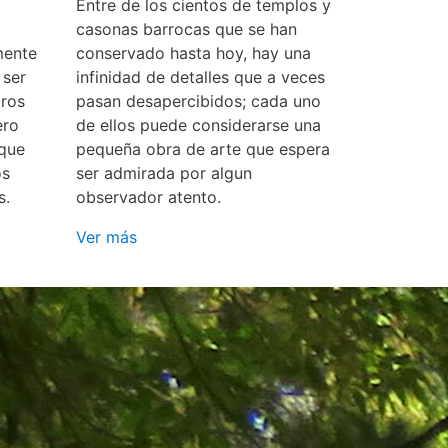
Entre de los cientos de templos y
casonas barrocas que se han
mente
conservado hasta hoy, hay una
 ser
infinidad de detalles que a veces
ros
pasan desapercibidos; cada uno
ero
de ellos puede considerarse una
 que
pequeña obra de arte que espera
os
ser admirada por algun
s.
observador atento.
Ver más