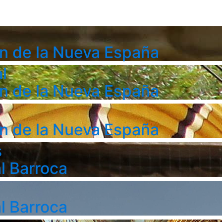
n de la Nueva España
l
n de la Nueva España
n de la Nueva España
s
l Barroca
l Barroca