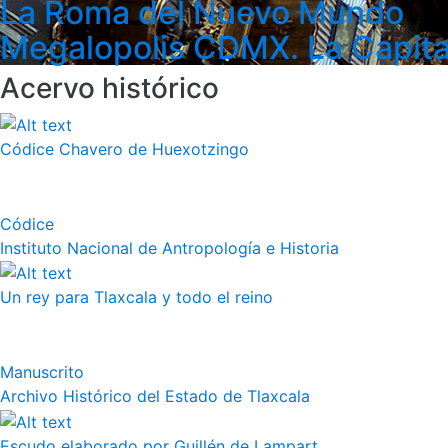
La Roma del Nuevo Mundo
Megalopolis CDMX. La Capita
Acervo histórico
Códice Chavero de Huexotzingo
Códice
Instituto Nacional de Antropología e Historia
Un rey para Tlaxcala y todo el reino
Manuscrito
Archivo Histórico del Estado de Tlaxcala
Escudo elaborado por Guillén de Lampart