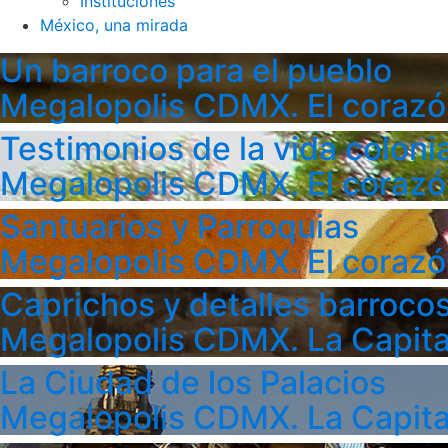
Instituciones
México, una mirada
Un barroco para el pueblo
Megalopolis CDMX. El corazó
Testimonios de la vida colonia
Megalopolis CDMX. El corazó
Santuarios y Parroquias
Megalopolis CDMX. El corazó
Caprichos y detalles barroco
Megalopolis CDMX. La Capita
La Ciudad de los Palacios
Megalopolis CDMX. La Capita