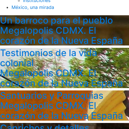
Instituciones
México, una mirada
Un barroco para el pueblo
Megalopolis CDMX. El
corazón de la Nueva España
Testimonios de la vida
colonial
Megalopolis CDMX. El
corazón de la Nueva España
Santuarios y Parroquias
Megalopolis CDMX. El
corazón de la Nueva España
Caprichos y detalles