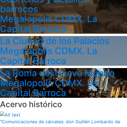
barrocos
Megalopolis CDMX. La
Capital Barroca
La Ciudad de los Palacios
Megalopolis CDMX. La
Capital Barroca
La Roma del Nuevo Mundo
Megalopolis CDMX. La
Capital Barroca
Acervo histórico
"Comunicaciones de cárceles: don Guillén Lombardo de