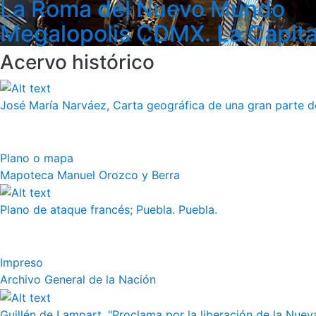
La Roma del Nuevo Mundo
Megalopolis CDMX. La Capita
Acervo histórico
José María Narváez, Carta geográfica de una gran parte de
Plano o mapa
Mapoteca Manuel Orozco y Berra
Plano de ataque francés; Puebla. Puebla.
Impreso
Archivo General de la Nación
Guillén de Lampart, "Proclama por la liberación de la Nueva