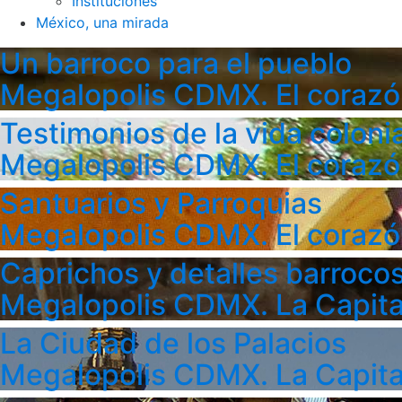
Instituciones
México, una mirada
Un barroco para el pueblo
Megalopolis CDMX. El corazó
Testimonios de la vida colonia
Megalopolis CDMX. El corazó
Santuarios y Parroquias
Megalopolis CDMX. El corazó
Caprichos y detalles barroco
Megalopolis CDMX. La Capita
La Ciudad de los Palacios
Megalopolis CDMX. La Capita