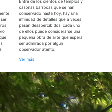
Entre de los cientos de templos y
casonas barrocas que se han
mente
conservado hasta hoy, hay una
 ser
infinidad de detalles que a veces
ros
pasan desapercibidos; cada uno
ero
de ellos puede considerarse una
 que
pequeña obra de arte que espera
os
ser admirada por algun
s.
observador atento.
Ver más