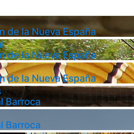
n de la Nueva España
l
n de la Nueva España
n de la Nueva España
s
l Barroca
l Barroca