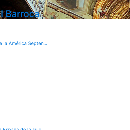
l Barroca
 la América Septen...
 España de la suje...