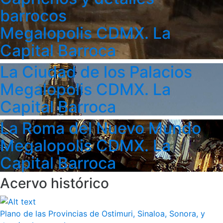
barrocos
Megalopolis CDMX. La
Capital Barroca
La Ciudad de los Palacios
Megalopolis CDMX. La
Capital Barroca
La Roma del Nuevo Mundo
Megalopolis CDMX. La
Capital Barroca
Acervo histórico
Plano de las Provincias de Ostimuri, Sinaloa, Sonora, y