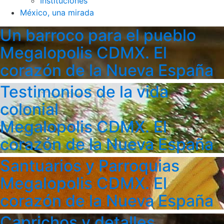
Instituciones
México, una mirada
Un barroco para el pueblo
Megalopolis CDMX. El
corazón de la Nueva España
Testimonios de la vida
colonial
Megalopolis CDMX. El
corazón de la Nueva España
Santuarios y Parroquias
Megalopolis CDMX. El
corazón de la Nueva España
Caprichos y detalles