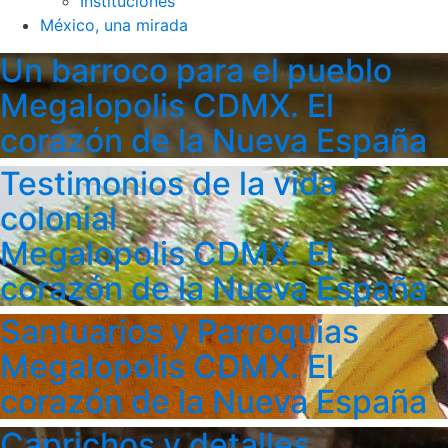
Instituciones
México, una mirada
Un barroco para el pueblo
Megalopolis CDMX. El
corazón de la Nueva España
Testimonios de la vida
colonial
Megalopolis CDMX. El
corazón de la Nueva España
Santuarios y Parroquias
Megalopolis CDMX. El
corazón de la Nueva España
Caprichos y detalles