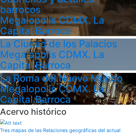
barrocos
Megalopolis CDMX. La
Capital Barroca
La Ciudad de los Palacios
Megalopolis CDMX. La
Capital Barroca
La Roma del Nuevo Mundo
Megalopolis CDMX. La
Capital Barroca
Acervo histórico
Tres mapas de las Relaciones geográficas del actual