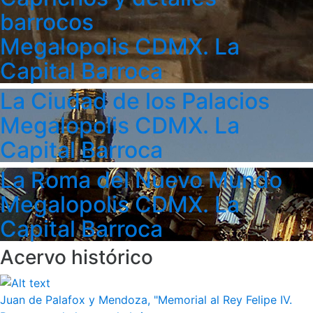
barrocos
Megalopolis CDMX. La
Capital Barroca
La Ciudad de los Palacios
Megalopolis CDMX. La
Capital Barroca
La Roma del Nuevo Mundo
Megalopolis CDMX. La
Capital Barroca
Acervo histórico
Juan de Palafox y Mendoza, "Memorial al Rey Felipe IV.