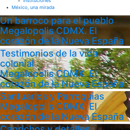
Instituciones
México, una mirada
Un barroco para el pueblo
Megalopolis CDMX. El
corazón de la Nueva España
Testimonios de la vida
colonial
Megalopolis CDMX. El
corazón de la Nueva España
Santuarios y Parroquias
Megalopolis CDMX. El
corazón de la Nueva España
Caprichos y detalles