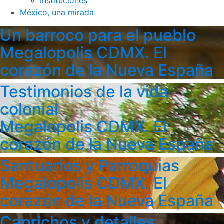
Instituciones
México, una mirada
Un barroco para el pueblo
Megalopolis CDMX. El
corazón de la Nueva España
Testimonios de la vida
colonial
Megalopolis CDMX. El
corazón de la Nueva España
Santuarios y Parroquias
Megalopolis CDMX. El
corazón de la Nueva España
Caprichos y detalles