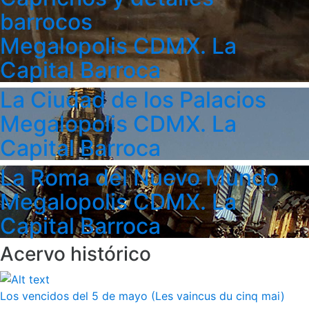
barrocos
Megalopolis CDMX. La
Capital Barroca
La Ciudad de los Palacios
Megalopolis CDMX. La
Capital Barroca
La Roma del Nuevo Mundo
Megalopolis CDMX. La
Capital Barroca
Acervo histórico
Los vencidos del 5 de mayo (Les vaincus du cinq mai)