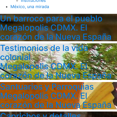
Instituciones
México, una mirada
Un barroco para el pueblo
Megalopolis CDMX. El
corazón de la Nueva España
Testimonios de la vida
colonial
Megalopolis CDMX. El
corazón de la Nueva España
Santuarios y Parroquias
Megalopolis CDMX. El
corazón de la Nueva España
Caprichos y detalles