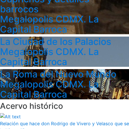
barrocos
Megalopolis CDMX. La
Capital Barroca
La Ciudad de los Palacios
Megalopolis CDMX. La
Capital Barroca
La Roma del Nuevo Mundo
Megalopolis CDMX. La
Capital Barroca
Acervo histórico
Relación que hace don Rodrigo de Vivero y Velasco que se