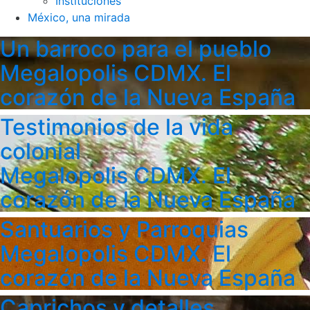
Instituciones
México, una mirada
Un barroco para el pueblo
Megalopolis CDMX. El
corazón de la Nueva España
Testimonios de la vida
colonial
Megalopolis CDMX. El
corazón de la Nueva España
Santuarios y Parroquias
Megalopolis CDMX. El
corazón de la Nueva España
Caprichos y detalles