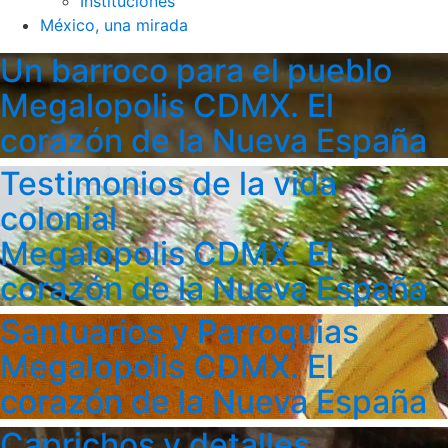
Instituciones
México, una mirada
Un barroco para el pueblo
Megalopolis CDMX. El
corazón de la Nueva España
Testimonios de la vida
colonial
Megalopolis CDMX. El
corazón de la Nueva España
Santuarios y Parroquias
Megalopolis CDMX. El
corazón de la Nueva España
Caprichos y detalles