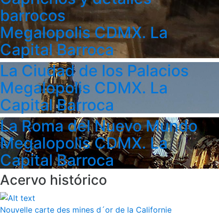
barrocos
Megalopolis CDMX. La
Capital Barroca
La Ciudad de los Palacios
Megalopolis CDMX. La
Capital Barroca
La Roma del Nuevo Mundo
Megalopolis CDMX. La
Capital Barroca
Acervo histórico
Nouvelle carte des mines d´or de la Californie