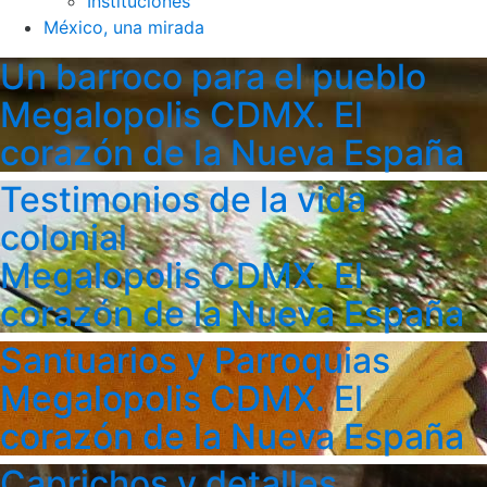
Instituciones
México, una mirada
Un barroco para el pueblo
Megalopolis CDMX. El
corazón de la Nueva España
Testimonios de la vida
colonial
Megalopolis CDMX. El
corazón de la Nueva España
Santuarios y Parroquias
Megalopolis CDMX. El
corazón de la Nueva España
Caprichos y detalles