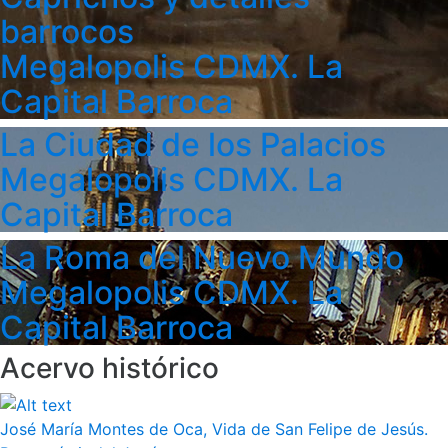
barrocos
Megalopolis CDMX. La
Capital Barroca
La Ciudad de los Palacios
Megalopolis CDMX. La
Capital Barroca
La Roma del Nuevo Mundo
Megalopolis CDMX. La
Capital Barroca
Acervo histórico
José María Montes de Oca, Vida de San Felipe de Jesús.