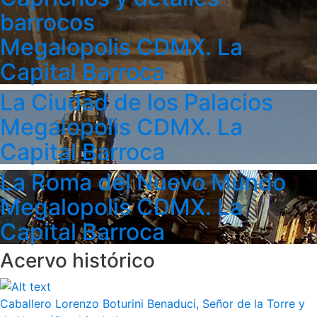
barrocos
Megalopolis CDMX. La
Capital Barroca
La Ciudad de los Palacios
Megalopolis CDMX. La
Capital Barroca
La Roma del Nuevo Mundo
Megalopolis CDMX. La
Capital Barroca
Acervo histórico
Caballero Lorenzo Boturini Benaduci, Señor de la Torre y