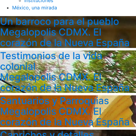
Instituciones
México, una mirada
Un barroco para el pueblo
Megalopolis CDMX. El
corazón de la Nueva España
Testimonios de la vida
colonial
Megalopolis CDMX. El
corazón de la Nueva España
Santuarios y Parroquias
Megalopolis CDMX. El
corazón de la Nueva España
Caprichos y detalles