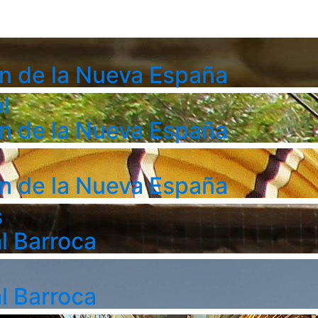
n de la Nueva España
l
n de la Nueva España
n de la Nueva España
s
l Barroca
l Barroca