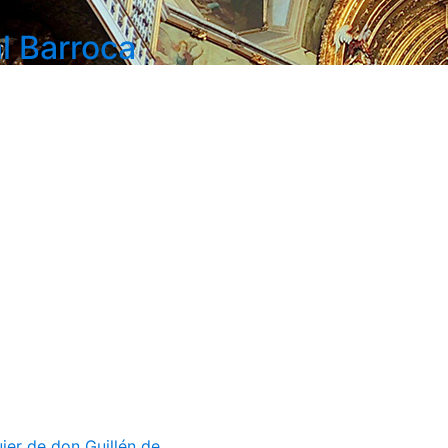
l Barroca
er de don Guillén de...