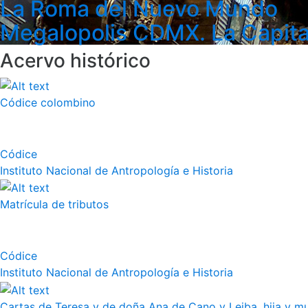
La Roma del Nuevo Mundo
Megalopolis CDMX. La Capita
Acervo histórico
Códice colombino
Códice
Instituto Nacional de Antropología e Historia
Matrícula de tributos
Códice
Instituto Nacional de Antropología e Historia
Cartas de Teresa y de doña Ana de Cano y Leiba, hija y muj