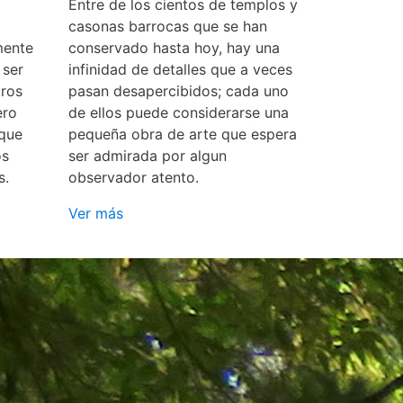
Entre de los cientos de templos y
casonas barrocas que se han
mente
conservado hasta hoy, hay una
 ser
infinidad de detalles que a veces
ros
pasan desapercibidos; cada uno
ero
de ellos puede considerarse una
 que
pequeña obra de arte que espera
os
ser admirada por algun
s.
observador atento.
Ver más