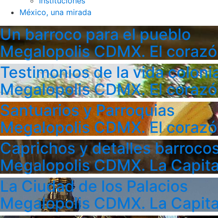
Instituciones
México, una mirada
Un barroco para el pueblo
Megalopolis CDMX. El corazó
Testimonios de la vida colonia
Megalopolis CDMX. El corazó
Santuarios y Parroquias
Megalopolis CDMX. El corazó
Caprichos y detalles barroco
Megalopolis CDMX. La Capita
La Ciudad de los Palacios
Megalopolis CDMX. La Capita