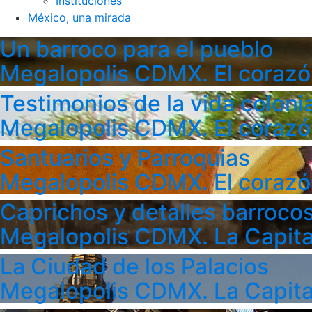
Instituciones
México, una mirada
Un barroco para el pueblo
Megalopolis CDMX. El corazó
Testimonios de la vida colonia
Megalopolis CDMX. El corazó
Santuarios y Parroquias
Megalopolis CDMX. El corazó
Caprichos y detalles barroco
Megalopolis CDMX. La Capita
La Ciudad de los Palacios
Megalopolis CDMX. La Capita