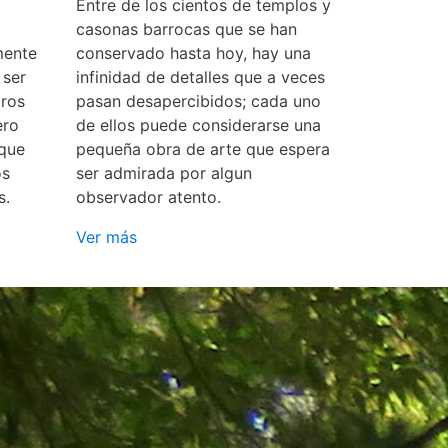
Entre de los cientos de templos y
casonas barrocas que se han
mente
conservado hasta hoy, hay una
 ser
infinidad de detalles que a veces
ros
pasan desapercibidos; cada uno
ero
de ellos puede considerarse una
 que
pequeña obra de arte que espera
os
ser admirada por algun
s.
observador atento.
Ver más