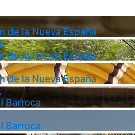
n de la Nueva España
l
n de la Nueva España
n de la Nueva España
s
l Barroca
l Barroca