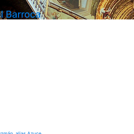
l Barroca
mán, alias Azuce...