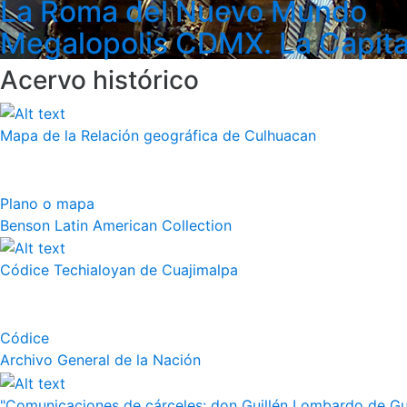
La Roma del Nuevo Mundo
Megalopolis CDMX. La Capita
Acervo histórico
Mapa de la Relación geográfica de Culhuacan
Plano o mapa
Benson Latin American Collection
Códice Techialoyan de Cuajimalpa
Códice
Archivo General de la Nación
"Comunicaciones de cárceles: don Guillén Lombardo de Guz