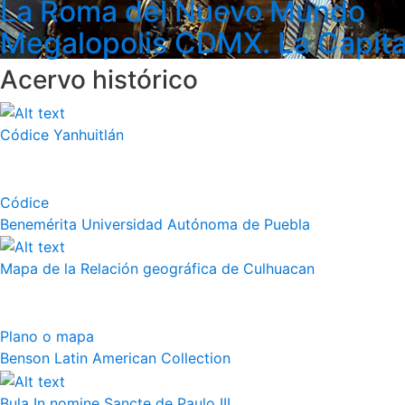
La Roma del Nuevo Mundo
Megalopolis CDMX. La Capita
Acervo histórico
Códice Yanhuitlán
Códice
Benemérita Universidad Autónoma de Puebla
Mapa de la Relación geográfica de Culhuacan
Plano o mapa
Benson Latin American Collection
Bula In nomine Sancte de Paulo III