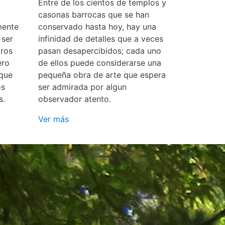
Entre de los cientos de templos y
casonas barrocas que se han
mente
conservado hasta hoy, hay una
 ser
infinidad de detalles que a veces
ros
pasan desapercibidos; cada uno
ero
de ellos puede considerarse una
 que
pequeña obra de arte que espera
os
ser admirada por algun
s.
observador atento.
Ver más