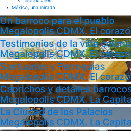
Instituciones
México, una mirada
Un barroco para el pueblo
Megalopolis CDMX. El corazó
Testimonios de la vida colonia
Megalopolis CDMX. El corazó
Santuarios y Parroquias
Megalopolis CDMX. El corazó
Caprichos y detalles barroco
Megalopolis CDMX. La Capita
La Ciudad de los Palacios
Megalopolis CDMX. La Capita