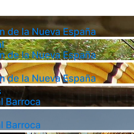
n de la Nueva España
l
n de la Nueva España
n de la Nueva España
s
l Barroca
l Barroca