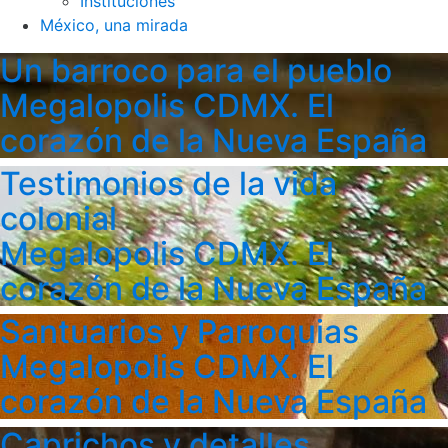
Instituciones
México, una mirada
Un barroco para el pueblo
Megalopolis CDMX. El
corazón de la Nueva España
Testimonios de la vida
colonial
Megalopolis CDMX. El
corazón de la Nueva España
Santuarios y Parroquias
Megalopolis CDMX. El
corazón de la Nueva España
Caprichos y detalles