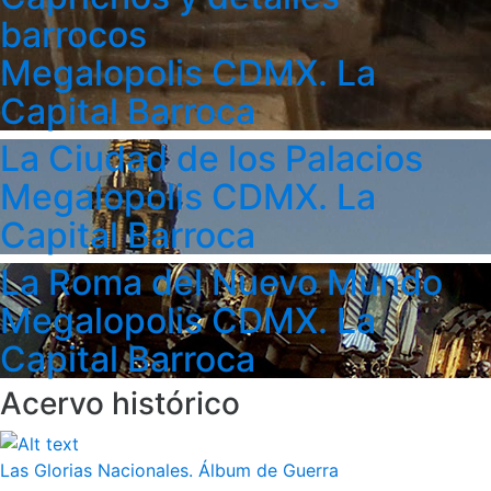
barrocos
Megalopolis CDMX. La
Capital Barroca
La Ciudad de los Palacios
Megalopolis CDMX. La
Capital Barroca
La Roma del Nuevo Mundo
Megalopolis CDMX. La
Capital Barroca
Acervo histórico
Las Glorias Nacionales. Álbum de Guerra