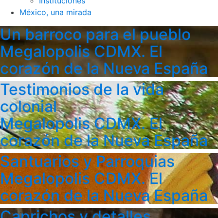
Instituciones
México, una mirada
Un barroco para el pueblo
Megalopolis CDMX. El
corazón de la Nueva España
Testimonios de la vida
colonial
Megalopolis CDMX. El
corazón de la Nueva España
Santuarios y Parroquias
Megalopolis CDMX. El
corazón de la Nueva España
Caprichos y detalles