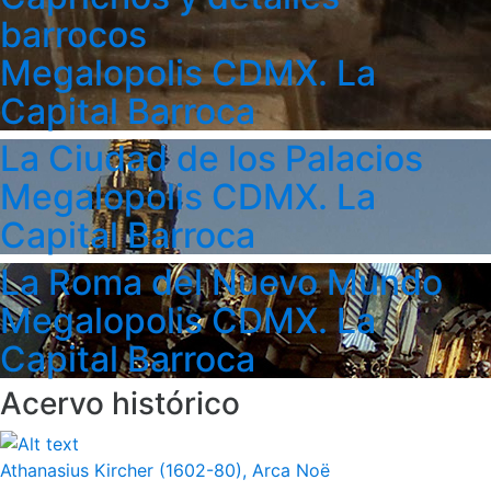
barrocos
Megalopolis CDMX. La
Capital Barroca
La Ciudad de los Palacios
Megalopolis CDMX. La
Capital Barroca
La Roma del Nuevo Mundo
Megalopolis CDMX. La
Capital Barroca
Acervo histórico
Athanasius Kircher (1602-80), Arca Noë