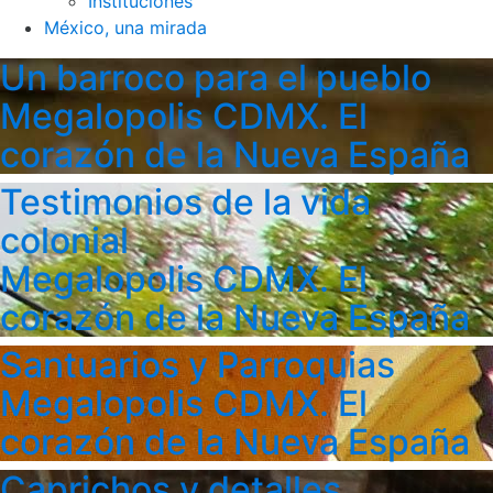
Instituciones
México, una mirada
Un barroco para el pueblo
Megalopolis CDMX. El
corazón de la Nueva España
Testimonios de la vida
colonial
Megalopolis CDMX. El
corazón de la Nueva España
Santuarios y Parroquias
Megalopolis CDMX. El
corazón de la Nueva España
Caprichos y detalles