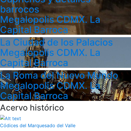
barrocos
Megalopolis CDMX. La
Capital Barroca
La Ciudad de los Palacios
Megalopolis CDMX. La
Capital Barroca
La Roma del Nuevo Mundo
Megalopolis CDMX. La
Capital Barroca
Acervo histórico
Códices del Marquesado del Valle