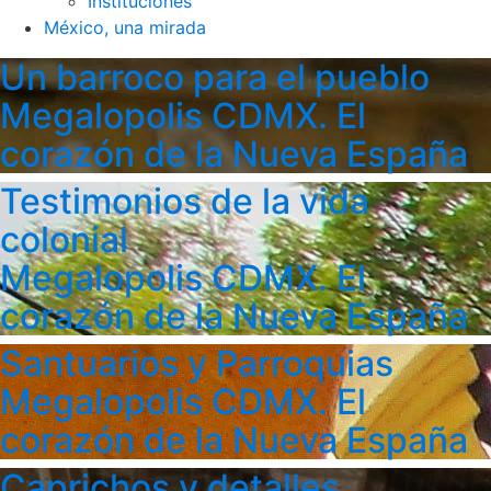
Instituciones
México, una mirada
Un barroco para el pueblo
Megalopolis CDMX. El
corazón de la Nueva España
Testimonios de la vida
colonial
Megalopolis CDMX. El
corazón de la Nueva España
Santuarios y Parroquias
Megalopolis CDMX. El
corazón de la Nueva España
Caprichos y detalles