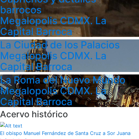
barrocos
Megalopolis CDMX. La
Capital Barroca
La Ciudad de los Palacios
Megalopolis CDMX. La
Capital Barroca
La Roma del Nuevo Mundo
Megalopolis CDMX. La
Capital Barroca
Acervo histórico
El obispo Manuel Fernández de Santa Cruz a Sor Juana