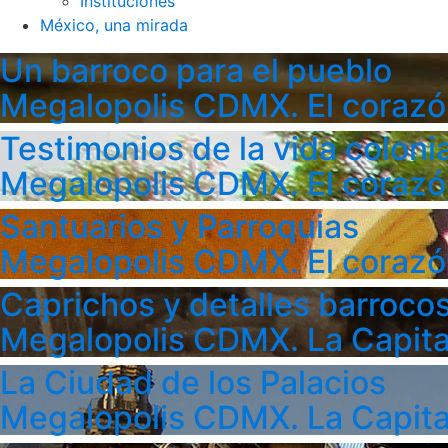
Instituciones
México, una mirada
Un barroco para el pueblo
Megalopolis CDMX. El corazó
Testimonios de la vida colonia
Megalopolis CDMX. El corazó
Santuarios y Parroquias
Megalopolis CDMX. El corazó
Caprichos y detalles barroco
Megalopolis CDMX. La Capita
La Ciudad de los Palacios
Megalopolis CDMX. La Capita