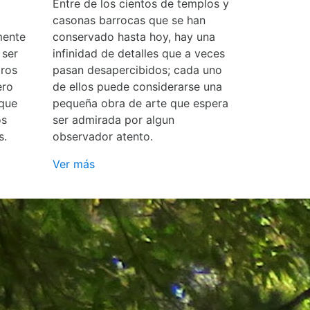
Entre de los cientos de templos y
casonas barrocas que se han
mente
conservado hasta hoy, hay una
 ser
infinidad de detalles que a veces
ros
pasan desapercibidos; cada uno
ero
de ellos puede considerarse una
 que
pequeña obra de arte que espera
os
ser admirada por algun
s.
observador atento.
Ver más