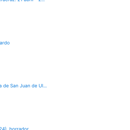
bardo
a de San Juan de Ul...
24), borrador