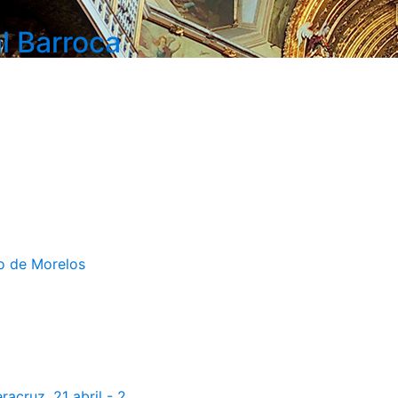
l Barroca
do de Morelos
cruz. 21 abril - 2...