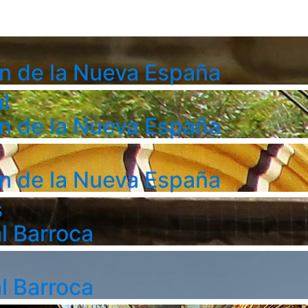
n de la Nueva España
l
n de la Nueva España
n de la Nueva España
s
l Barroca
l Barroca