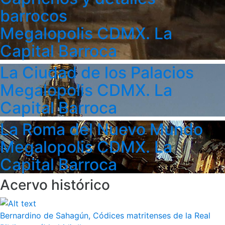
barrocos
Megalopolis CDMX. La
Capital Barroca
La Ciudad de los Palacios
Megalopolis CDMX. La
Capital Barroca
La Roma del Nuevo Mundo
Megalopolis CDMX. La
Capital Barroca
Acervo histórico
Bernardino de Sahagún, Códices matritenses de la Real