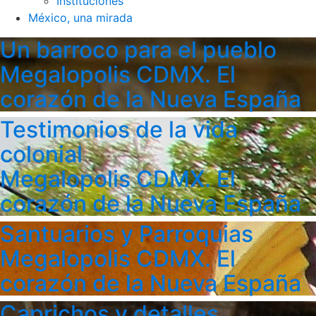
Instituciones
México, una mirada
Un barroco para el pueblo
Megalopolis CDMX. El
corazón de la Nueva España
Testimonios de la vida
colonial
Megalopolis CDMX. El
corazón de la Nueva España
Santuarios y Parroquias
Megalopolis CDMX. El
corazón de la Nueva España
Caprichos y detalles