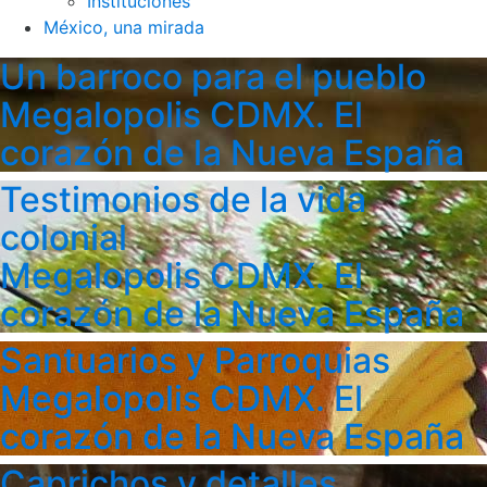
Instituciones
México, una mirada
Un barroco para el pueblo
Megalopolis CDMX. El
corazón de la Nueva España
Testimonios de la vida
colonial
Megalopolis CDMX. El
corazón de la Nueva España
Santuarios y Parroquias
Megalopolis CDMX. El
corazón de la Nueva España
Caprichos y detalles