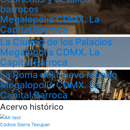
barrocos
Megalopolis CDMX. La
Capital Barroca
La Ciudad de los Palacios
Megalopolis CDMX. La
Capital Barroca
La Roma del Nuevo Mundo
Megalopolis CDMX. La
Capital Barroca
Acervo histórico
Códice Sierra Texupan