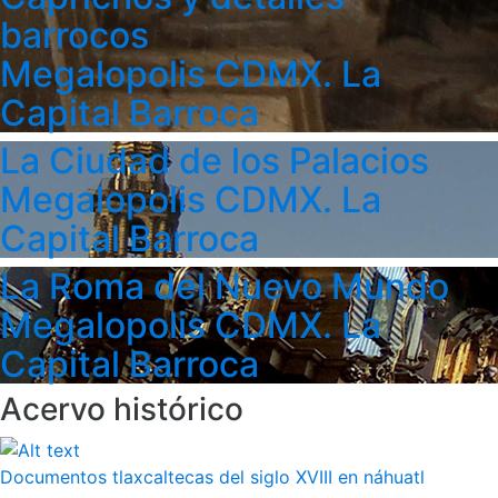
barrocos
Megalopolis CDMX. La
Capital Barroca
La Ciudad de los Palacios
Megalopolis CDMX. La
Capital Barroca
La Roma del Nuevo Mundo
Megalopolis CDMX. La
Capital Barroca
Acervo histórico
Documentos tlaxcaltecas del siglo XVIII en náhuatl