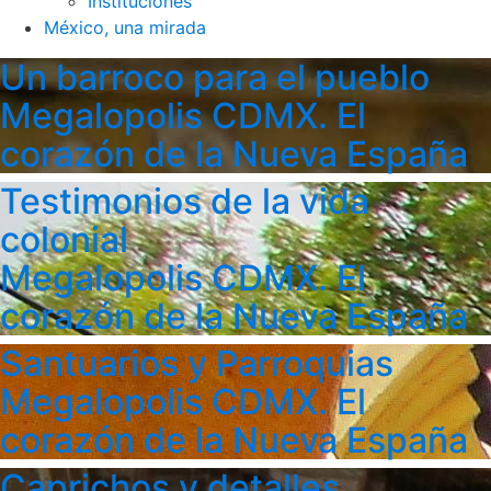
Instituciones
México, una mirada
Un barroco para el pueblo
Megalopolis CDMX. El
corazón de la Nueva España
Testimonios de la vida
colonial
Megalopolis CDMX. El
corazón de la Nueva España
Santuarios y Parroquias
Megalopolis CDMX. El
corazón de la Nueva España
Caprichos y detalles