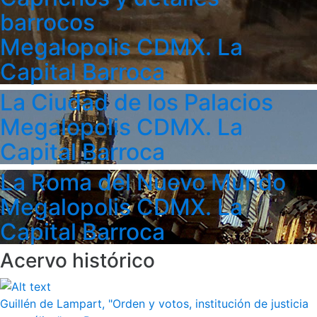
barrocos
Megalopolis CDMX. La
Capital Barroca
La Ciudad de los Palacios
Megalopolis CDMX. La
Capital Barroca
La Roma del Nuevo Mundo
Megalopolis CDMX. La
Capital Barroca
Acervo histórico
Guillén de Lampart, "Orden y votos, institución de justicia