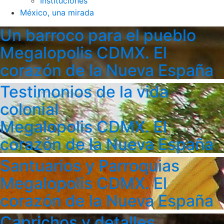
Instituciones
México, una mirada
Un barroco para el pueblo
Megalopolis CDMX. El
corazón de la Nueva España
Testimonios de la vida
colonial
Megalopolis CDMX. El
corazón de la Nueva España
Santuarios y Parroquias
Megalopolis CDMX. El
corazón de la Nueva España
Caprichos y detalles