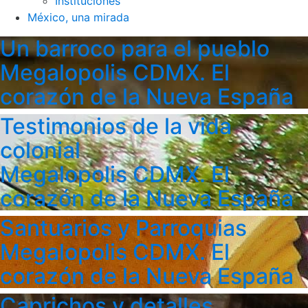
Instituciones
México, una mirada
Un barroco para el pueblo
Megalopolis CDMX. El
corazón de la Nueva España
Testimonios de la vida
colonial
Megalopolis CDMX. El
corazón de la Nueva España
Santuarios y Parroquias
Megalopolis CDMX. El
corazón de la Nueva España
Caprichos y detalles