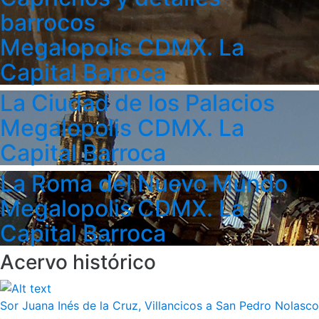
barrocos
Megalopolis CDMX. La
Capital Barroca
La Ciudad de los Palacios
Megalopolis CDMX. La
Capital Barroca
La Roma del Nuevo Mundo
Megalopolis CDMX. La
Capital Barroca
Acervo histórico
Sor Juana Inés de la Cruz, Villancicos a San Pedro Nolasco