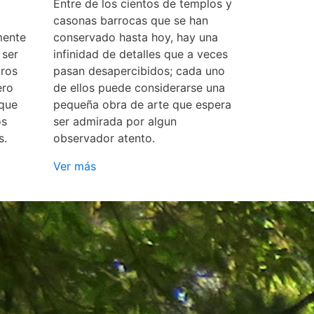
Entre de los cientos de templos y
casonas barrocas que se han
mente
conservado hasta hoy, hay una
 ser
infinidad de detalles que a veces
ros
pasan desapercibidos; cada uno
ero
de ellos puede considerarse una
 que
pequeña obra de arte que espera
os
ser admirada por algun
s.
observador atento.
Ver más