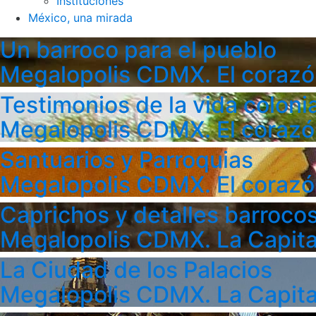
Instituciones
México, una mirada
Un barroco para el pueblo
Megalopolis CDMX. El corazó
Testimonios de la vida colonia
Megalopolis CDMX. El corazó
Santuarios y Parroquias
Megalopolis CDMX. El corazó
Caprichos y detalles barroco
Megalopolis CDMX. La Capita
La Ciudad de los Palacios
Megalopolis CDMX. La Capita