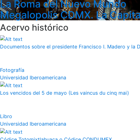
La Roma del Nuevo Mundo
Megalopolis CDMX. La Capita
Acervo histórico
Documentos sobre el presidente Francisco I. Madero y la 
Fotografía
Universidad Iberoamericana
Los vencidos del 5 de mayo (Les vaincus du cinq mai)
Libro
Universidad Iberoamericana
Códice Totomixtlahuaca o Códice CONDUMEX