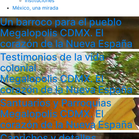
Instituciones
México, una mirada
Un barroco para el pueblo
Megalopolis CDMX. El
corazón de la Nueva España
Testimonios de la vida
colonial
Megalopolis CDMX. El
corazón de la Nueva España
Santuarios y Parroquias
Megalopolis CDMX. El
corazón de la Nueva España
Caprichos y detalles