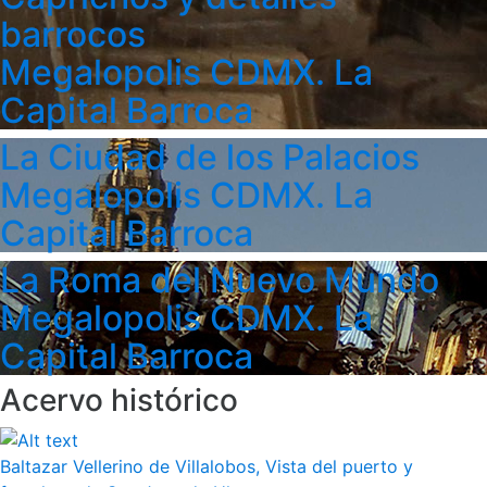
barrocos
Megalopolis CDMX. La
Capital Barroca
La Ciudad de los Palacios
Megalopolis CDMX. La
Capital Barroca
La Roma del Nuevo Mundo
Megalopolis CDMX. La
Capital Barroca
Acervo histórico
Baltazar Vellerino de Villalobos, Vista del puerto y