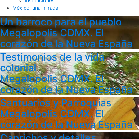
Instituciones
México, una mirada
Un barroco para el pueblo
Megalopolis CDMX. El
corazón de la Nueva España
Testimonios de la vida
colonial
Megalopolis CDMX. El
corazón de la Nueva España
Santuarios y Parroquias
Megalopolis CDMX. El
corazón de la Nueva España
Caprichos y detalles