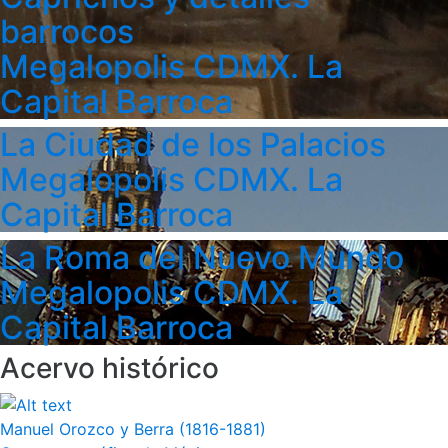
barrocos
Megalopolis CDMX. La
Capital Barroca
La Ciudad de los Palacios
Megalopolis CDMX. La
Capital Barroca
La Roma del Nuevo Mundo
Megalopolis CDMX. La
Capital Barroca
Acervo histórico
Manuel Orozco y Berra (1816-1881)