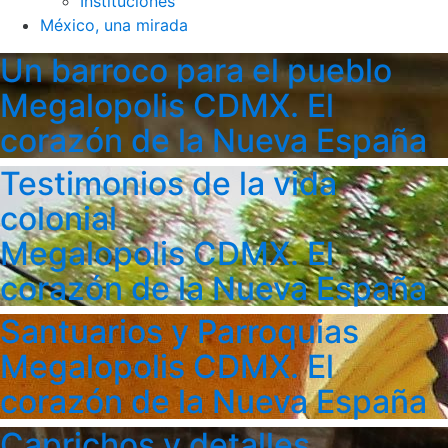
Instituciones
México, una mirada
Un barroco para el pueblo
Megalopolis CDMX. El
corazón de la Nueva España
Testimonios de la vida
colonial
Megalopolis CDMX. El
corazón de la Nueva España
Santuarios y Parroquias
Megalopolis CDMX. El
corazón de la Nueva España
Caprichos y detalles