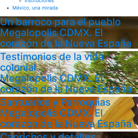
Instituciones
México, una mirada
Un barroco para el pueblo
Megalopolis CDMX. El
corazón de la Nueva España
Testimonios de la vida
colonial
Megalopolis CDMX. El
corazón de la Nueva España
Santuarios y Parroquias
Megalopolis CDMX. El
corazón de la Nueva España
Caprichos y detalles