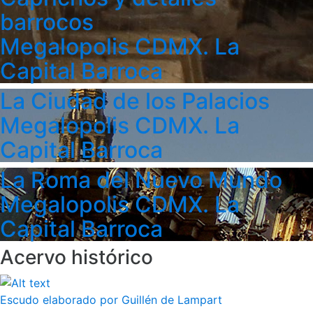
barrocos
Megalopolis CDMX. La
Capital Barroca
La Ciudad de los Palacios
Megalopolis CDMX. La
Capital Barroca
La Roma del Nuevo Mundo
Megalopolis CDMX. La
Capital Barroca
Acervo histórico
Escudo elaborado por Guillén de Lampart