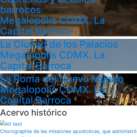
barrocos
Megalopolis CDMX. La
Capital Barroca
La Ciudad de los Palacios
Megalopolis CDMX. La
Capital Barroca
La Roma del Nuevo Mundo
Megalopolis CDMX. La
Capital Barroca
Acervo histórico
Chorographia de las missiones apostolicas, que administró