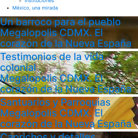
Instituciones
México, una mirada
Un barroco para el pueblo
Megalopolis CDMX. El
corazón de la Nueva España
Testimonios de la vida
colonial
Megalopolis CDMX. El
corazón de la Nueva España
Santuarios y Parroquias
Megalopolis CDMX. El
corazón de la Nueva España
Caprichos y detalles