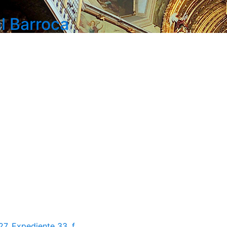
l Barroca
7, Expediente 33, f...