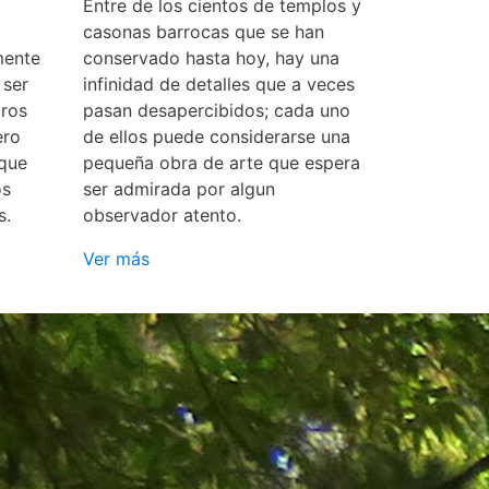
Entre de los cientos de templos y
casonas barrocas que se han
mente
conservado hasta hoy, hay una
 ser
infinidad de detalles que a veces
ros
pasan desapercibidos; cada uno
ero
de ellos puede considerarse una
 que
pequeña obra de arte que espera
os
ser admirada por algun
s.
observador atento.
Ver más