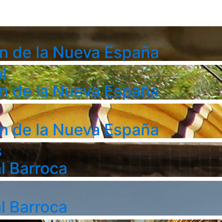
n de la Nueva España
l
n de la Nueva España
n de la Nueva España
s
l Barroca
l Barroca