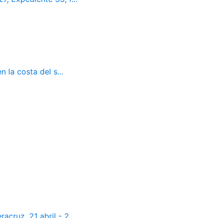
 la costa del s...
cruz. 21 abril - 2...