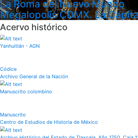
La Roma del Nuevo Mundo
Megalopolis CDMX. La Capita
Acervo histórico
Yanhuitlán - AGN
Códice
Archivo General de la Nación
Manuscrito colombino
Manuscrito
Centro de Estudios de Historia de México
Archivo Histórico del Estado de Tlaxcala. Año 1750, Caja 12