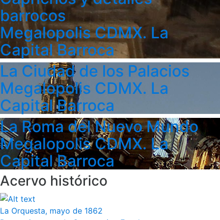
barrocos
Megalopolis CDMX. La
Capital Barroca
La Ciudad de los Palacios
Megalopolis CDMX. La
Capital Barroca
La Roma del Nuevo Mundo
Megalopolis CDMX. La
Capital Barroca
Acervo histórico
La Orquesta, mayo de 1862