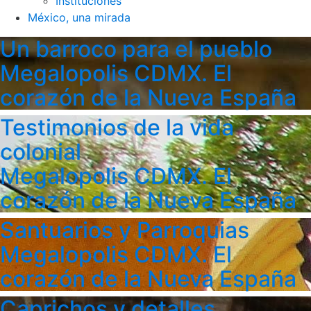
Instituciones
México, una mirada
Un barroco para el pueblo
Megalopolis CDMX. El
corazón de la Nueva España
Testimonios de la vida
colonial
Megalopolis CDMX. El
corazón de la Nueva España
Santuarios y Parroquias
Megalopolis CDMX. El
corazón de la Nueva España
Caprichos y detalles