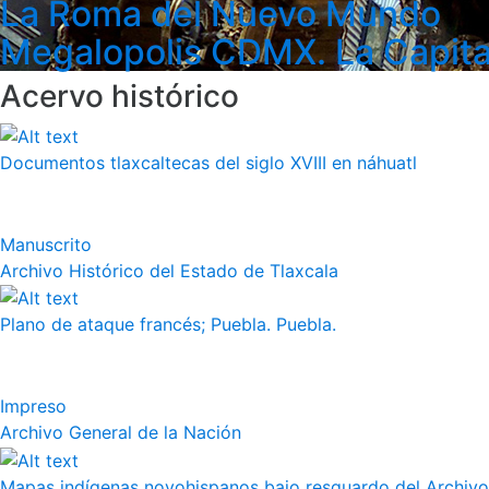
La Roma del Nuevo Mundo
Megalopolis CDMX. La Capita
Acervo histórico
Documentos tlaxcaltecas del siglo XVIII en náhuatl
Manuscrito
Archivo Histórico del Estado de Tlaxcala
Plano de ataque francés; Puebla. Puebla.
Impreso
Archivo General de la Nación
Mapas indígenas novohispanos bajo resguardo del Archivo