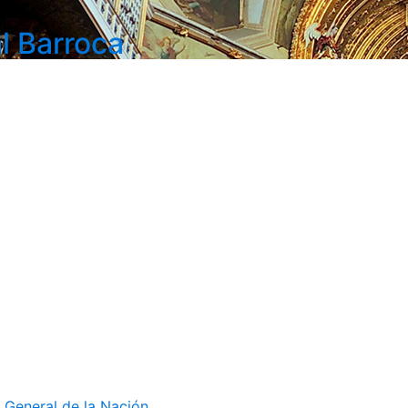
l Barroca
 General de la Nación