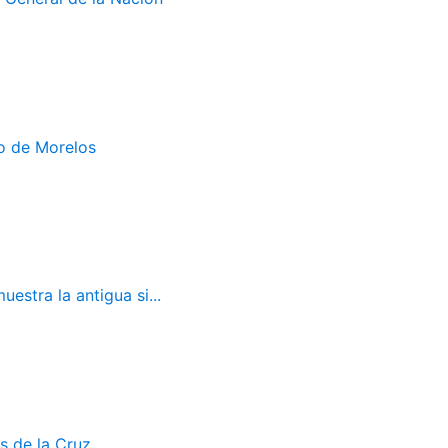
do de Morelos
estra la antigua si...
s de la Cruz