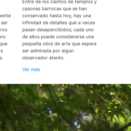
Entre de los cientos de templos y
casonas barrocas que se han
mente
conservado hasta hoy, hay una
 ser
infinidad de detalles que a veces
ros
pasan desapercibidos; cada uno
ero
de ellos puede considerarse una
 que
pequeña obra de arte que espera
os
ser admirada por algun
s.
observador atento.
Ver más