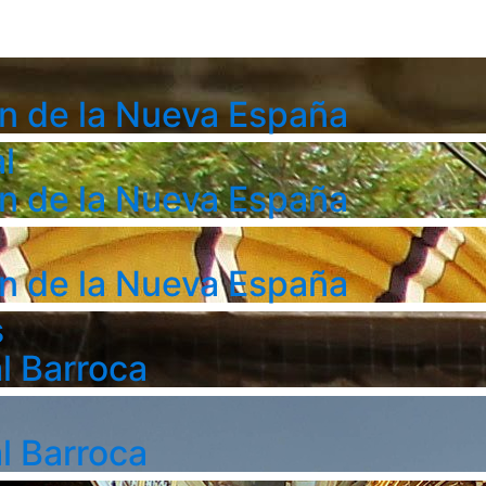
n de la Nueva España
l
n de la Nueva España
n de la Nueva España
s
l Barroca
l Barroca