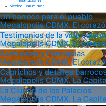
Instituciones
México, una mirada
Un barroco para el pueblo
Megalopolis CDMX. El corazó
Testimonios de la vida colonia
Megalopolis CDMX. El corazó
Santuarios y Parroquias
Megalopolis CDMX. El corazó
Caprichos y detalles barroco
Megalopolis CDMX. La Capita
La Ciudad de los Palacios
Megalopolis CDMX. La Capita