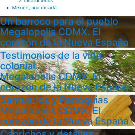
Instituciones
México, una mirada
Un barroco para el pueblo
Megalopolis CDMX. El
corazón de la Nueva España
Testimonios de la vida
colonial
Megalopolis CDMX. El
corazón de la Nueva España
Santuarios y Parroquias
Megalopolis CDMX. El
corazón de la Nueva España
Caprichos y detalles