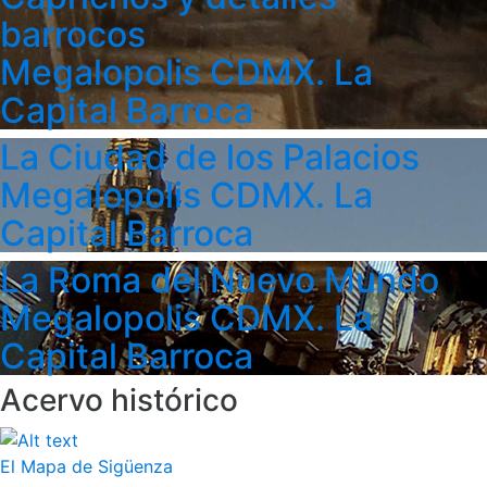
barrocos
Megalopolis CDMX. La
Capital Barroca
La Ciudad de los Palacios
Megalopolis CDMX. La
Capital Barroca
La Roma del Nuevo Mundo
Megalopolis CDMX. La
Capital Barroca
Acervo histórico
El Mapa de Sigüenza