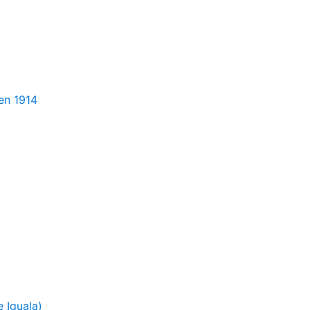
en 1914
 Iguala)