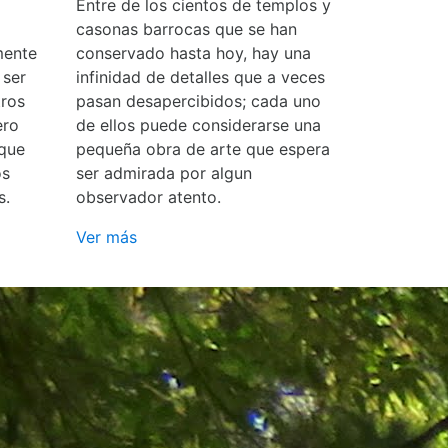
Entre de los cientos de templos y
casonas barrocas que se han
mente
conservado hasta hoy, hay una
 ser
infinidad de detalles que a veces
ros
pasan desapercibidos; cada uno
ero
de ellos puede considerarse una
 que
pequeña obra de arte que espera
os
ser admirada por algun
s.
observador atento.
Ver más