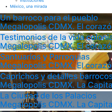
Instituciones
México, una mirada
Un barroco para el pueblo
Megalopolis CDMX. El corazó
Testimonios de la vida colonia
Megalopolis CDMX. El corazó
Santuarios y Parroquias
Megalopolis CDMX. El corazó
Caprichos y detalles barroco
Megalopolis CDMX. La Capita
La Ciudad de los Palacios
Megalopolis CDMX. La Capita