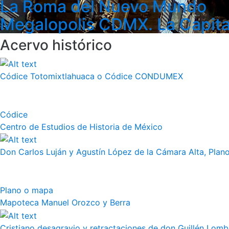
La Roma del Nuevo Mundo
Megalopolis CDMX. La Capita
Acervo histórico
Códice Totomixtlahuaca o Códice CONDUMEX
Códice
Centro de Estudios de Historia de México
Don Carlos Luján y Agustín López de la Cámara Alta, Plano 
Plano o mapa
Mapoteca Manuel Orozco y Berra
Cristiano desagravio y retractaciones de don Guillén Lom