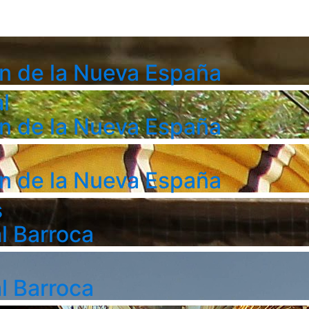
n de la Nueva España
l
n de la Nueva España
n de la Nueva España
s
l Barroca
l Barroca