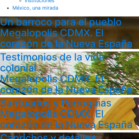
Instituciones
México, una mirada
Un barroco para el pueblo
Megalopolis CDMX. El
corazón de la Nueva España
Testimonios de la vida
colonial
Megalopolis CDMX. El
corazón de la Nueva España
Santuarios y Parroquias
Megalopolis CDMX. El
corazón de la Nueva España
Caprichos y detalles