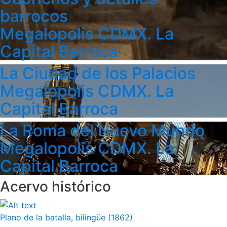
barrocos
Megalopolis CDMX. La
Capital Barroca
La Ciudad de los Palacios
Megalopolis CDMX. La
Capital Barroca
La Roma del Nuevo Mundo
Megalopolis CDMX. La
Capital Barroca
Acervo histórico
Plano de la batalla, bilingüe (1862)