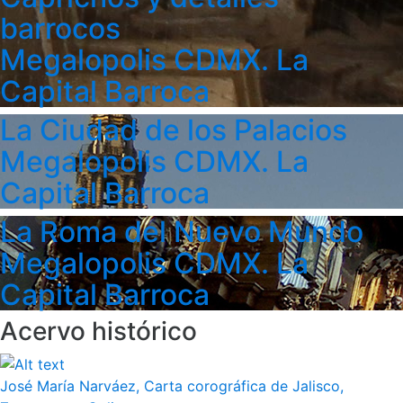
barrocos
Megalopolis CDMX. La
Capital Barroca
La Ciudad de los Palacios
Megalopolis CDMX. La
Capital Barroca
La Roma del Nuevo Mundo
Megalopolis CDMX. La
Capital Barroca
Acervo histórico
José María Narváez, Carta corográfica de Jalisco,