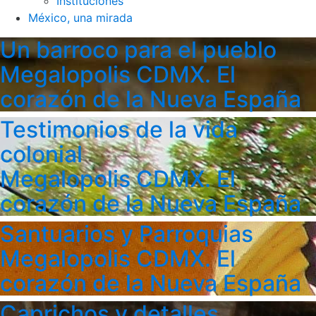
Instituciones
México, una mirada
Un barroco para el pueblo
Megalopolis CDMX. El
corazón de la Nueva España
Testimonios de la vida
colonial
Megalopolis CDMX. El
corazón de la Nueva España
Santuarios y Parroquias
Megalopolis CDMX. El
corazón de la Nueva España
Caprichos y detalles