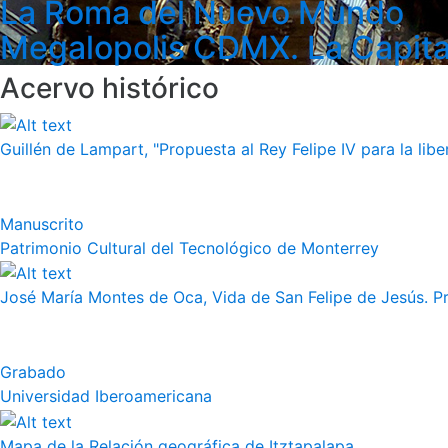
La Roma del Nuevo Mundo
Megalopolis CDMX. La Capita
Acervo histórico
Guillén de Lampart, "Propuesta al Rey Felipe IV para la liber
Manuscrito
Patrimonio Cultural del Tecnológico de Monterrey
José María Montes de Oca, Vida de San Felipe de Jesús. Pr
Grabado
Universidad Iberoamericana
Mapa de la Relación geográfica de Itztapalapa