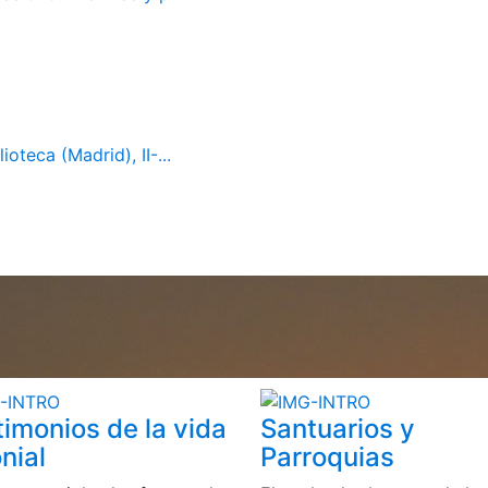
oteca (Madrid), II-...
timonios de la vida
Santuarios y
nial
Parroquias