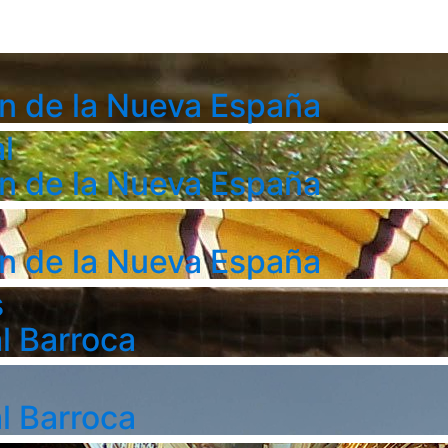
n de la Nueva España
l
n de la Nueva España
n de la Nueva España
s
l Barroca
l Barroca