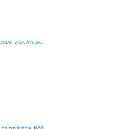
mán, alias Azuce...
 de noviembre 1659. ...