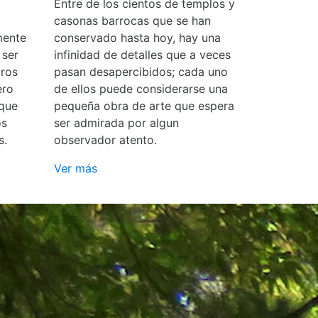
Entre de los cientos de templos y
casonas barrocas que se han
mente
conservado hasta hoy, hay una
 ser
infinidad de detalles que a veces
ros
pasan desapercibidos; cada uno
ero
de ellos puede considerarse una
 que
pequeña obra de arte que espera
os
ser admirada por algun
s.
observador atento.
Ver más