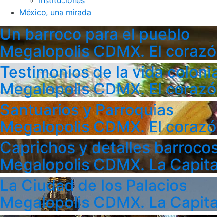
Instituciones
México, una mirada
Un barroco para el pueblo
Megalopolis CDMX. El corazó
Testimonios de la vida colonia
Megalopolis CDMX. El corazó
Santuarios y Parroquias
Megalopolis CDMX. El corazó
Caprichos y detalles barroco
Megalopolis CDMX. La Capita
La Ciudad de los Palacios
Megalopolis CDMX. La Capita